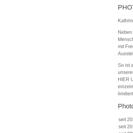
PHO
Kathri
Neben 
Menschs
mit Fr
Ausste
So ist
unsere
HIER U
einzeln
limitie
Phot
seit 2
seit 2