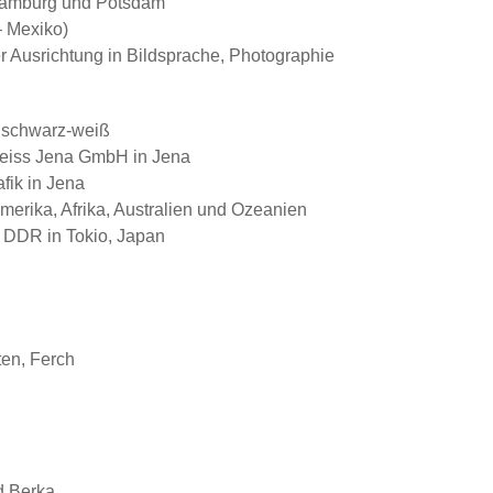
 Hamburg und Potsdam
– Mexiko)
er Ausrichtung in Bildsprache, Photographie
n schwarz-weiß
 Zeiss Jena GmbH in Jena
fik in Jena
erika, Afrika, Australien und Ozeanien
r DDR in Tokio, Japan
ten, Ferch
d Berka