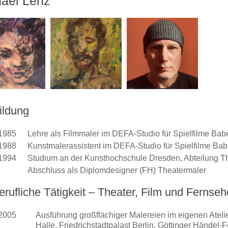
ael Lenz
ildung
1985
Lehre als Filmmaler im DEFA-Studio für Spielfilme Bab
1988
Kunstmalerassistent im DEFA-Studio für Spielfilme Bab
1994
Studium an der Kunsthochschule Dresden, Abteilung T
Abschluss als Diplomdesigner (FH) Theatermaler
erufliche Tätigkeit – Theater, Film und Fernse
2005
Ausführung großflächiger Malereien im eigenen Ateli
Halle, Friedrichstadtpalast Berlin, Göttinger Händel-F