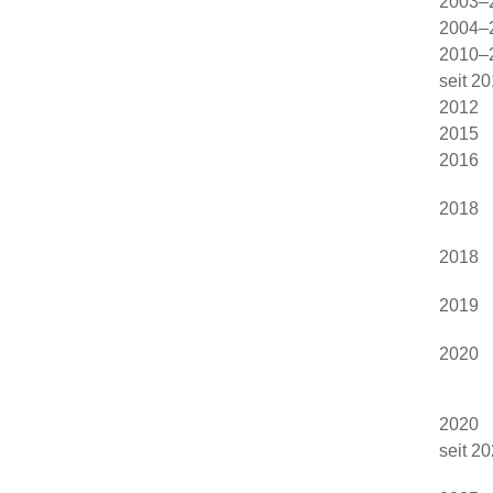
2003–
2004–
2010–
seit 2
2012
2015
2016
2018
2018
2019
2020
2020
seit 2