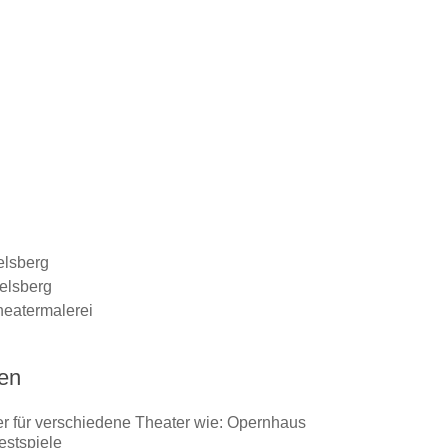
elsberg
elsberg
heatermalerei
hen
er für verschiedene Theater wie: Opernhaus
estspiele