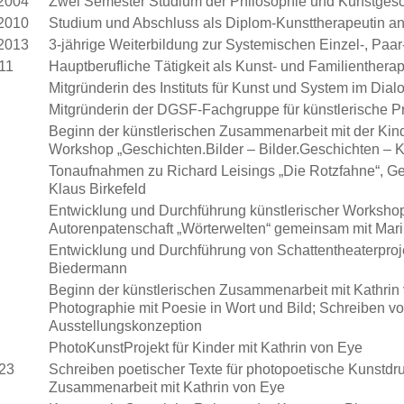
2004
Zwei Semester Studium der Philosophie und Kunstgeschi
2010
Studium und Abschluss als Diplom-Kunsttherapeutin a
2013
3-jährige Weiterbildung zur Systemischen Einzel-, Paar
011
Hauptberufliche Tätigkeit als Kunst- und Familienthe
Mitgründerin des Instituts für Kunst und System im Dialo
Mitgründerin der DGSF-Fachgruppe für künstlerische P
Beginn der künstlerischen Zusammenarbeit mit der Kinde
Workshop „Geschichten.Bilder – Bilder.Geschichten – K
Tonaufnahmen zu Richard Leisings „Die Rotzfahne“, Ge
Klaus Birkefeld
Entwicklung und Durchführung künstlerischer Workshop
Autorenpatenschaft „Wörterwelten“ gemeinsam mit Marik
Entwicklung und Durchführung von Schattentheaterproj
Biedermann
Beginn der künstlerischen Zusammenarbeit mit Kathrin 
Photographie mit Poesie in Wort und Bild; Schreiben v
Ausstellungskonzeption
PhotoKunstProjekt für Kinder mit Kathrin von Eye
023
Schreiben poetischer Texte für photopoetische Kunstdr
Zusammenarbeit mit Kathrin von Eye