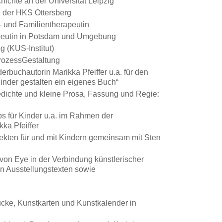
chte an der Universität Leipzig
n der HKS Ottersberg
- und Familientherapeutin
rapeutin in Potsdam und Umgebung
g (KUS-Institut)
rozessGestaltung
rbuchautorin Marikka Pfeiffer u.a. für den
inder gestalten ein eigenes Buch“
dichte und kleine Prosa, Fassung und Regie:
s für Kinder u.a. im Rahmen der
ka Pfeiffer
ekten für und mit Kindern gemeinsam mit Sten
von Eye in der Verbindung künstlerischer
on Ausstellungstexten sowie
ucke, Kunstkarten und Kunstkalender in