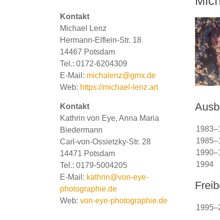
Mich
Kontakt
Michael Lenz
Hermann-Elflein-Str. 18
14467 Potsdam
Tel.: 0172-6204309
E-Mail:
michalenz@gmx.de
Web:
https://michael-lenz.art
Ausb
Kontakt
Kathrin von Eye, Anna Maria
1983–
Biedermann
1985–
Carl-von-Ossietzky-Str. 28
1990–
14471 Potsdam
1994
Tel.: 0179-5004205
E-Mail:
kathrin@von-eye-
Freib
photographie.de
Web:
von-eye-photographie.de
1995–