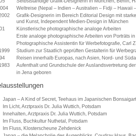
005
Selbstständige Grafik-Designerin in München, Berlin,
2004
Weltreise (Nepal – Indien – Australien – Fidji – Hawaii 
2002
Grafik-Designerin im Bereich Editorial Design mit stark
und Kunst, Independent Medien-Design in München
001
Künstlerische photographische analoge Arbeiten
Erste analoge photographische Arbeiten von Porträts i
Photographische Assistentin für Werbefotografie, Carl
1999
Studium zur Staatlich geprüften Gestalterin für Werbegra
994
Reisen innerhalb Europas, nach Asien, Nord- und Südam
1983
Aufenthalt und Grundschule der Auslandsvertretung de
in Jena geboren
elausstellungen
Japan – A Kind of Secret, Teehaus im Japanischen Bonsaigar
Im Licht, Arztpraxis Dr. Julia Wuttich, Potsdam
Innehalten, Arztpraxis Dr. Julia Wuttich, Potsdam
Im Fluss, Buchkultur Nuthetal, Potsdam
Im Fluss, Klosterscheune Zehdenick
Japan – die Melancholie des Augenblicks, Coudray Haus, Ba