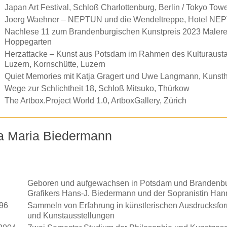
Japan Art Festival, Schloß Charlottenburg, Berlin / Tokyo Tow
Joerg Waehner – NEPTUN und die Wendeltreppe, Hotel N
Nachlese 11 zum Brandenburgischen Kunstpreis 2023 Malerei – 
Hoppegarten
Herzattacke – Kunst aus Potsdam im Rahmen des Kulturausta
Luzern, Kornschütte, Luzern
Quiet Memories mit Katja Gragert und Uwe Langmann, Kunsth
Wege zur Schlichtheit 18, Schloß Mitsuko, Thürkow
The Artbox.Project World 1.0, ArtboxGallery, Zürich
a Maria Biedermann
Geboren und aufgewachsen in Potsdam und Brandenbur
Grafikers Hans-J. Biedermann und der Sopranistin Ha
996
Sammeln von Erfahrung in künstlerischen Ausdrucksform
und Kunstausstellungen