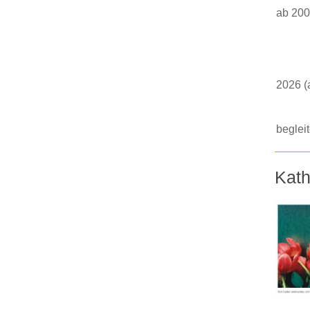
ab 20
2026 (a
beglei
Kath